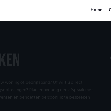
Home
O
ken
uw woning of bedrijfspand? Of wilt u direct
ngsoplossingen? Plan eenvoudig een afspraak met
 wensen en behoeften persoonlijk te bespreken