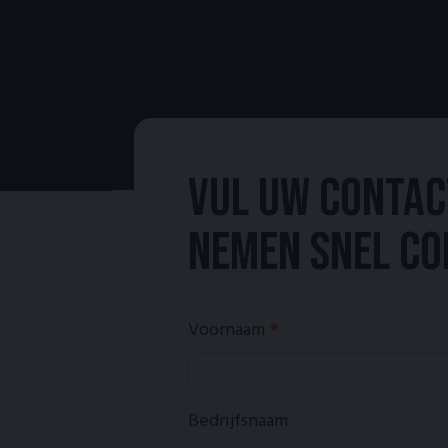
Vul uw contac
nemen snel co
Afspraak
Voornaam
*
maken
Bedrijfsnaam