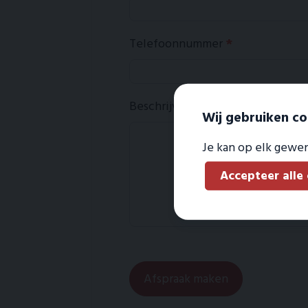
Telefoonnummer
*
Beschrijving
*
Wij gebruiken co
Je kan op elk gewen
Accepteer alle
Afspraak maken